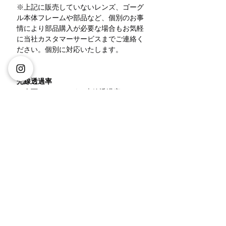
※上記に販売していないレンズ、ゴーグ
ル本体フレームや部品など、個別のお事
情により部品購入が必要な場合もお気軽
に当社カスタマーサービスまでご連絡く
ださい。個別に対応いたします。
光線透過率
・全面REVOレッド（光線透過率45%）
【オレンジレンズ】
・全面REVOブルー（光線透過率15%）
【グレーレンズ】
・全面REVOゴールド（光線透過率
15%）【グレーレンズ】
・全面REVOアイスピンク（光線透過率
20%）【グレーレンズ】
さまざまな環境や好みに応じてお選びい
ただけるラインナップで、視界をクリア
にしながらスタイリッシュなルックも楽
しめます。また、不注意などによる破損