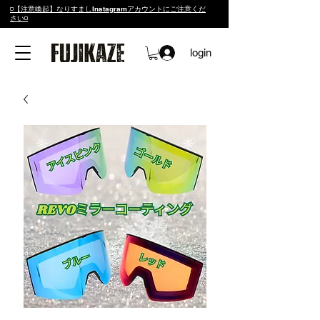
◽️【注意喚起】なりすましInstagramアカウントにご注意くだ
さい◽️
login