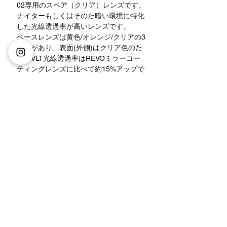
02専用のスペア（クリア）レンズです。
ナイターもしくはそのた暗い環境に特化
した光線透過率が高いレンズです。
ベースレンズは黄色/オレンジ/クリアの3
種類があり、表面(外側)はクリア色のた
め、VLT光線透過率はREVOミラーコー
ティングレンズに比べて約15%アップで
す。
1.光線透過率70.8%(ベースレンズは黄
色)
2.光線透過率60%(ベースレンズはオレン
ジ)
3.光線透過率92.5%(ベースレンズはクリ
ア)
※必ずご利用中の本体は
SNG-02
である
ことをご確認の上購入してください。
※
バンドのデザイン
もご確認ください。
一部の製品に
LED通電指示ランプが点灯
しません
。