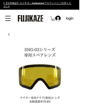
◽️【注意喚起】なりすましInstagramアカウントにご注意くだ
さい◽️
login