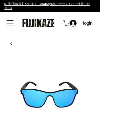
◽️【注意喚起】なりすましInstagramアカウントにご注意くだ
さい◽️
login