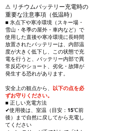
⚠ リチウムバッテリー充電時の
重要な注意事項（低温時）
■ 氷点下や寒冷環境（スキー場・
雪山・冬季の屋外・車内など）で
使用した直後や寒冷環境に長時間
放置されたバッテリーは、内部温
度が大きく低下し、この状態で充
電を行うと、バッテリー内部で異
常反応やショート、劣化・故障が
発生する恐れがあります。
安全上の観点から、
以下の点を必
ずお守りください。
■ 正しい充電方法
✔︎使用後は、室温（目安：15℃前
後）まで自然に戻してから充電し
てください