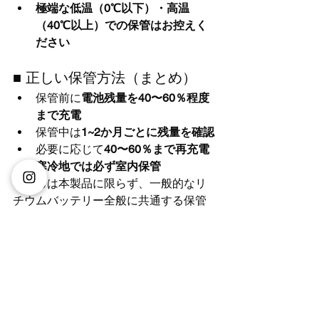
極端な低温（0℃以下）・高温
（40℃以上）での保管はお控えく
ださい
■ 正しい保管方法（まとめ）
保管前に
電池残量を40〜60％程度
まで充電
保管中は
1~2か月ごとに残量を確認
必要に応じて
40〜60％まで再充電
寒冷地では必ず室内保管
こちらは本製品に限らず、一般的なリ
チウムバッテリー全般に共通する保管
方法です。
■ 安心してご使用いただくため
に
正しい保管を行っていただくことで、
バッテリー寿命の低下防止