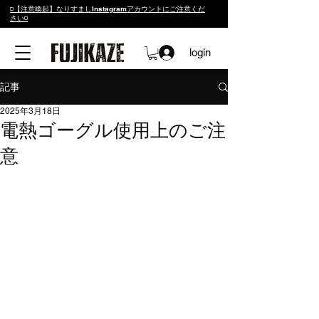
◽️【注意喚起】なりすましInstagramアカウントにご注意くだ
さい◽️
login
記事
2025年3月18日
電熱ゴーグル使用上のご注
意